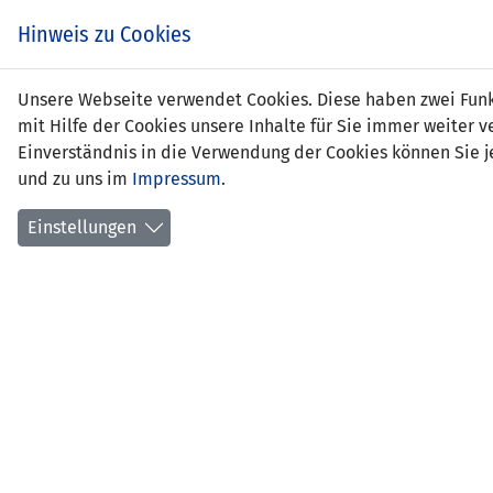
Zum
EIN SPIEL. EIN TEAM.
Hinweis zu Cookies
Inhalt
springen
Zur
Unsere Webseite verwendet Cookies. Diese haben zwei Funkt
NEWS
LFV
Navigation
mit Hilfe der Cookies unsere Inhalte für Sie immer weite
springen
Einverständnis in die Verwendung der Cookies können Sie je
und zu uns im
Impressum
.
Einstellungen