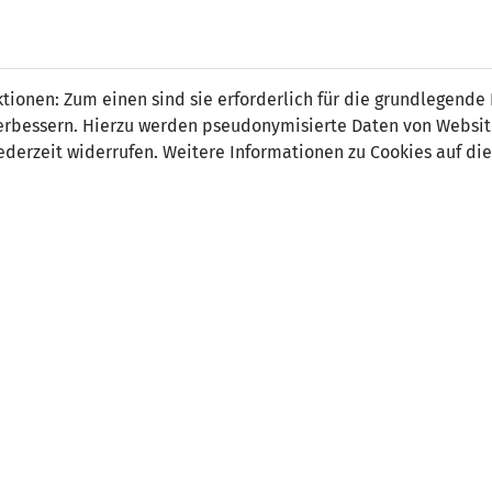
 FÜRS LAND.
NATIONAL
SPITZEN
BREITEN
ionen: Zum einen sind sie erforderlich für die grundlegende
TEAMS
FUSSBALL
FUSSBALL
JAK
F
r verbessern. Hierzu werden pseudonymisierte Daten von Webs
derzeit widerrufen. Weitere Informationen zu Cookies auf die