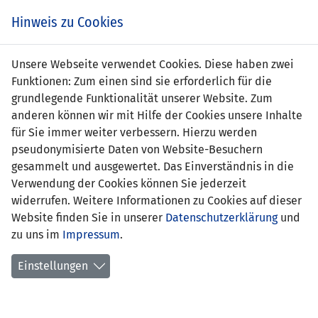
Zum
Online
Tic
EIN SPIEL. EIN TEAM. FÜRS LAND.
Hinweis zu Cookies
Inhalt
Shop
springen
Zur
Unsere Webseite verwendet Cookies. Diese haben zwei
Navigation
Funktionen: Zum einen sind sie erforderlich für die
springen
grundlegende Funktionalität unserer Website. Zum
anderen können wir mit Hilfe der Cookies unsere Inhalte
für Sie immer weiter verbessern. Hierzu werden
pseudonymisierte Daten von Website-Besuchern
gesammelt und ausgewertet. Das Einverständnis in die
Verwendung der Cookies können Sie jederzeit
U18 Spitzenfussball (Saison 2026/27)
widerrufen. Weitere Informationen zu Cookies auf dieser
Website finden Sie in unserer
Datenschutzerklärung
und
nächste Spiele LFV U18
zu uns im
Impressum
.
Resultate LFV U18
Einstellungen
Spielplan nach Spieltagen