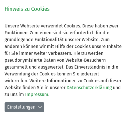
Zum
Online
Tic
EIN SPIEL. EIN TEAM. FÜRS LAND.
Hinweis zu Cookies
Inhalt
Shop
springen
Zur
Unsere Webseite verwendet Cookies. Diese haben zwei
Navigation
Funktionen: Zum einen sind sie erforderlich für die
springen
grundlegende Funktionalität unserer Website. Zum
anderen können wir mit Hilfe der Cookies unsere Inhalte
für Sie immer weiter verbessern. Hierzu werden
pseudonymisierte Daten von Website-Besuchern
gesammelt und ausgewertet. Das Einverständnis in die
Verwendung der Cookies können Sie jederzeit
2. Liga interregional - Gruppe 5
widerrufen. Weitere Informationen zu Cookies auf dieser
(Saison 2026/2027)
Website finden Sie in unserer
Datenschutzerklärung
und
zu uns im
Impressum
.
Spielplan nach Spieltagen
Einstellungen
Spiele der LFV-Vereine
Tabelle