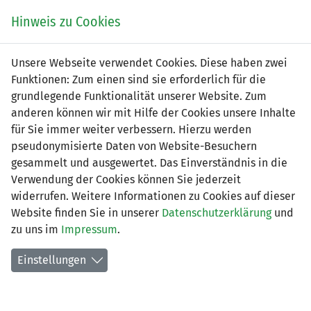
Zum
Online
Tic
EIN SPIEL. EIN TEAM. FÜRS LAND.
Hinweis zu Cookies
Inhalt
Shop
springen
Zur
Unsere Webseite verwendet Cookies. Diese haben zwei
Navigation
Funktionen: Zum einen sind sie erforderlich für die
springen
grundlegende Funktionalität unserer Website. Zum
anderen können wir mit Hilfe der Cookies unsere Inhalte
für Sie immer weiter verbessern. Hierzu werden
pseudonymisierte Daten von Website-Besuchern
gesammelt und ausgewertet. Das Einverständnis in die
Verwendung der Cookies können Sie jederzeit
2. Liga interregional - Gruppe 5
widerrufen. Weitere Informationen zu Cookies auf dieser
(Saison 2026/2027)
Website finden Sie in unserer
Datenschutzerklärung
und
zu uns im
Impressum
.
Spielplan nach Spieltagen
Einstellungen
Spiele der LFV-Vereine
Tabelle