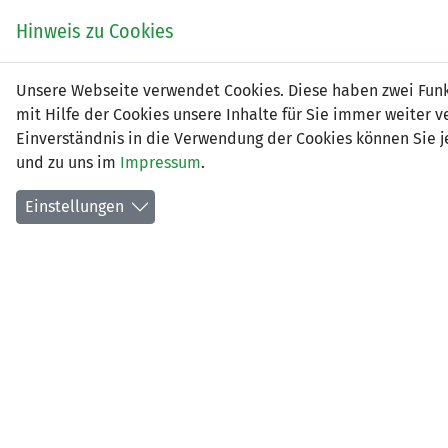
Zum
EIN SPIEL. EIN TEAM.
Hinweis zu Cookies
Inhalt
springen
Zur
Unsere Webseite verwendet Cookies. Diese haben zwei Funkt
NEWS
LFV
Navigation
mit Hilfe der Cookies unsere Inhalte für Sie immer weite
springen
Einverständnis in die Verwendung der Cookies können Sie je
und zu uns im
Impressum
.
Einstellungen