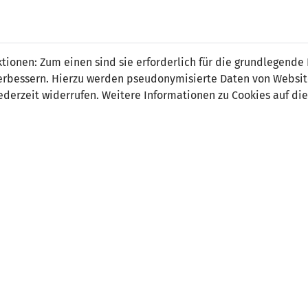
 FÜRS LAND.
NATIONAL
SPITZEN
BREITEN
ionen: Zum einen sind sie erforderlich für die grundlegende
TEAMS
FUSSBALL
FUSSBALL
JAK
F
r verbessern. Hierzu werden pseudonymisierte Daten von Webs
derzeit widerrufen. Weitere Informationen zu Cookies auf die