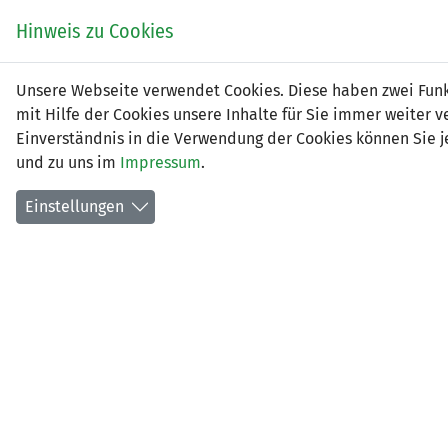
Zum
EIN SPIEL. EIN TEAM.
Hinweis zu Cookies
Inhalt
springen
Zur
Unsere Webseite verwendet Cookies. Diese haben zwei Funkt
NEWS
LFV
Navigation
mit Hilfe der Cookies unsere Inhalte für Sie immer weite
springen
Einverständnis in die Verwendung der Cookies können Sie je
und zu uns im
Impressum
.
Einstellungen