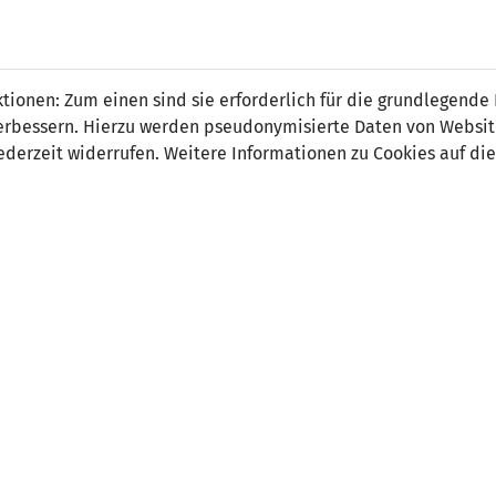
 FÜRS LAND.
NATIONAL
SPITZEN
BREITEN
ionen: Zum einen sind sie erforderlich für die grundlegende
TEAMS
FUSSBALL
FUSSBALL
JAK
F
r verbessern. Hierzu werden pseudonymisierte Daten von Webs
derzeit widerrufen. Weitere Informationen zu Cookies auf die