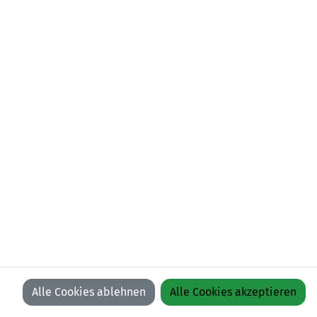
FC Buchs 1
LFV
LFV
LFV
LFV
ON
ON
ON
ON
EREN
FACEBOOK
YOUTUBE
INSTAGRAM
LINKEDIN
Alle Cookies ablehnen
Alle Cookies akzeptieren