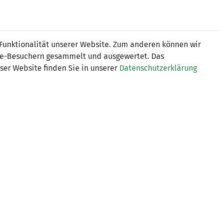
Online
Tickets
Shop
FRAUEN
NATIONALE
 Funktionalität unserer Website. Zum anderen können wir
USSBALL
WETTBEWERBE
MEDIEN
ite-Besuchern gesammelt und ausgewertet. Das
ser Website finden Sie in unserer
Datenschutzerklärung