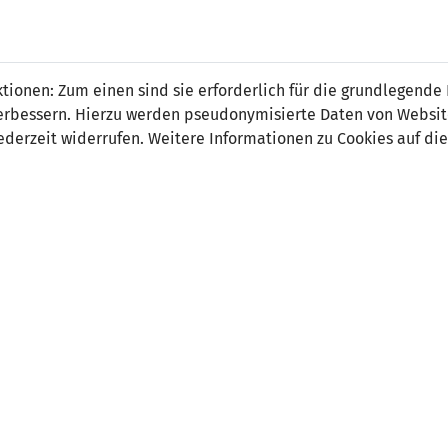
 FÜRS LAND.
NATIONAL
SPITZEN
BREITEN
ionen: Zum einen sind sie erforderlich für die grundlegende
TEAMS
FUSSBALL
FUSSBALL
JAK
F
r verbessern. Hierzu werden pseudonymisierte Daten von Webs
derzeit widerrufen. Weitere Informationen zu Cookies auf die