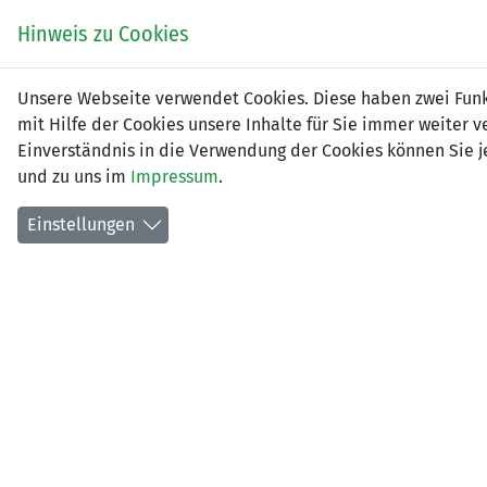
Zum
EIN SPIEL. EIN TEAM.
Hinweis zu Cookies
Inhalt
springen
Zur
Unsere Webseite verwendet Cookies. Diese haben zwei Funkt
NEWS
LFV
Navigation
mit Hilfe der Cookies unsere Inhalte für Sie immer weite
springen
Einverständnis in die Verwendung der Cookies können Sie je
und zu uns im
Impressum
.
Einstellungen