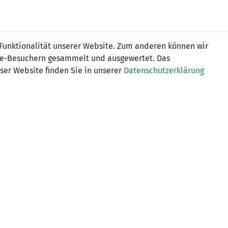
Online
Tickets
Shop
FRAUEN
NATIONALE
 Funktionalität unserer Website. Zum anderen können wir
USSBALL
WETTBEWERBE
MEDIEN
ite-Besuchern gesammelt und ausgewertet. Das
ser Website finden Sie in unserer
Datenschutzerklärung