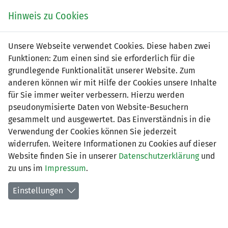
Zum
Online
Tic
EIN SPIEL. EIN TEAM. FÜRS LAND.
Hinweis zu Cookies
Inhalt
Shop
springen
Zur
Unsere Webseite verwendet Cookies. Diese haben zwei
Navigation
Funktionen: Zum einen sind sie erforderlich für die
springen
grundlegende Funktionalität unserer Website. Zum
anderen können wir mit Hilfe der Cookies unsere Inhalte
für Sie immer weiter verbessern. Hierzu werden
pseudonymisierte Daten von Website-Besuchern
gesammelt und ausgewertet. Das Einverständnis in die
Verwendung der Cookies können Sie jederzeit
Frauen 4. Liga - Gruppe 1 (Saison
widerrufen. Weitere Informationen zu Cookies auf dieser
2026/27)
Website finden Sie in unserer
Datenschutzerklärung
und
zu uns im
Impressum
.
Spielplan nach Spieltagen
Einstellungen
Spiele der LFV-Vereine
Tabelle