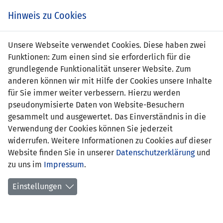
Zum
Online
Tic
EIN SPIEL. EIN TEAM. FÜRS LAND.
Hinweis zu Cookies
Inhalt
Shop
springen
Zur
Unsere Webseite verwendet Cookies. Diese haben zwei
Navigation
Funktionen: Zum einen sind sie erforderlich für die
springen
grundlegende Funktionalität unserer Website. Zum
anderen können wir mit Hilfe der Cookies unsere Inhalte
für Sie immer weiter verbessern. Hierzu werden
pseudonymisierte Daten von Website-Besuchern
gesammelt und ausgewertet. Das Einverständnis in die
Verwendung der Cookies können Sie jederzeit
Qualifikation EM 2022 - 1. Runde
widerrufen. Weitere Informationen zu Cookies auf dieser
Website finden Sie in unserer
Datenschutzerklärung
und
Spielplan
zu uns im
Impressum
.
Kreuztabelle
Einstellungen
Tabelle