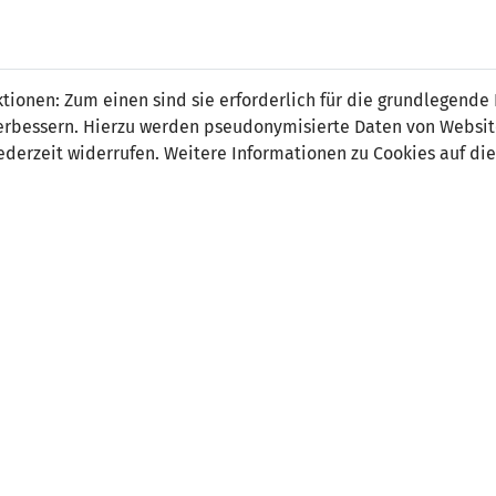
 FÜRS LAND.
NATIONAL
SPITZEN
BREITEN
ionen: Zum einen sind sie erforderlich für die grundlegende
TEAMS
FUSSBALL
FUSSBALL
JAK
F
r verbessern. Hierzu werden pseudonymisierte Daten von Webs
derzeit widerrufen. Weitere Informationen zu Cookies auf die