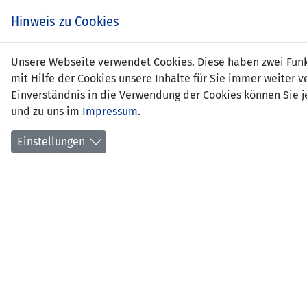
Zum
EIN SPIEL. EIN TEAM.
Hinweis zu Cookies
Inhalt
springen
Zur
Unsere Webseite verwendet Cookies. Diese haben zwei Funkt
NEWS
LFV
Navigation
mit Hilfe der Cookies unsere Inhalte für Sie immer weite
springen
Einverständnis in die Verwendung der Cookies können Sie je
und zu uns im
Impressum
.
Einstellungen