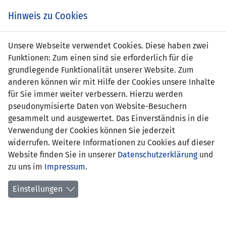
Zum
Online
Tic
EIN SPIEL. EIN TEAM. FÜRS LAND.
Hinweis zu Cookies
Inhalt
Shop
springen
Zur
Unsere Webseite verwendet Cookies. Diese haben zwei
Navigation
Funktionen: Zum einen sind sie erforderlich für die
springen
grundlegende Funktionalität unserer Website. Zum
anderen können wir mit Hilfe der Cookies unsere Inhalte
für Sie immer weiter verbessern. Hierzu werden
pseudonymisierte Daten von Website-Besuchern
gesammelt und ausgewertet. Das Einverständnis in die
Verwendung der Cookies können Sie jederzeit
EM Qualifikation 2000 - Gruppe 7
widerrufen. Weitere Informationen zu Cookies auf dieser
Website finden Sie in unserer
Datenschutzerklärung
und
Spielplan
zu uns im
Impressum
.
Kreuztabelle
Einstellungen
Tabelle