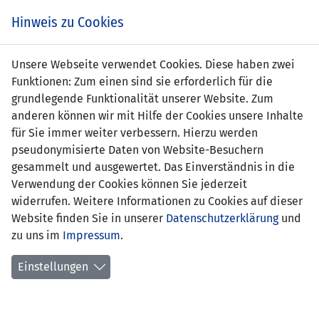
Zum
Online
Tic
EIN SPIEL. EIN TEAM. FÜRS LAND.
Hinweis zu Cookies
Inhalt
Shop
springen
Zur
Unsere Webseite verwendet Cookies. Diese haben zwei
Navigation
Funktionen: Zum einen sind sie erforderlich für die
springen
grundlegende Funktionalität unserer Website. Zum
anderen können wir mit Hilfe der Cookies unsere Inhalte
für Sie immer weiter verbessern. Hierzu werden
pseudonymisierte Daten von Website-Besuchern
gesammelt und ausgewertet. Das Einverständnis in die
Verwendung der Cookies können Sie jederzeit
EM Qualifikation 2008 - Gruppe F
widerrufen. Weitere Informationen zu Cookies auf dieser
Website finden Sie in unserer
Datenschutzerklärung
und
Spielplan
zu uns im
Impressum
.
Kreuztabelle
Einstellungen
Tabelle