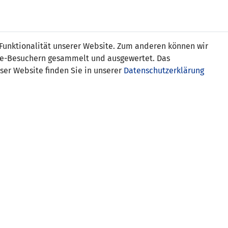
Online
Tickets
Shop
FRAUEN
NATIONALE
 Funktionalität unserer Website. Zum anderen können wir
USSBALL
WETTBEWERBE
MEDIEN
ite-Besuchern gesammelt und ausgewertet. Das
ser Website finden Sie in unserer
Datenschutzerklärung