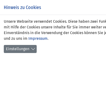
Zum
EIN SPIEL. EIN TEAM.
Hinweis zu Cookies
Inhalt
springen
Zur
Unsere Webseite verwendet Cookies. Diese haben zwei Funkt
NEWS
LFV
Navigation
mit Hilfe der Cookies unsere Inhalte für Sie immer weite
springen
Einverständnis in die Verwendung der Cookies können Sie je
und zu uns im
Impressum
.
Einstellungen