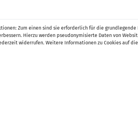
 FÜRS LAND.
NATIONAL
SPITZEN
BREITEN
ionen: Zum einen sind sie erforderlich für die grundlegende
TEAMS
FUSSBALL
FUSSBALL
JAK
F
r verbessern. Hierzu werden pseudonymisierte Daten von Webs
derzeit widerrufen. Weitere Informationen zu Cookies auf die