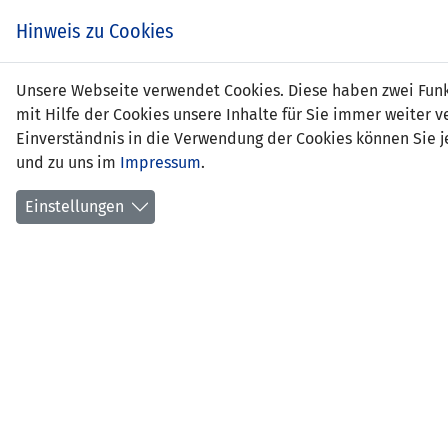
Zum
EIN SPIEL. EIN TEAM.
Hinweis zu Cookies
Inhalt
springen
Zur
Unsere Webseite verwendet Cookies. Diese haben zwei Funkt
NEWS
LFV
Navigation
mit Hilfe der Cookies unsere Inhalte für Sie immer weite
springen
Einverständnis in die Verwendung der Cookies können Sie je
und zu uns im
Impressum
.
Einstellungen