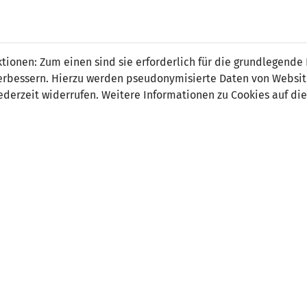
 FÜRS LAND.
NATIONAL
SPITZEN
BREITEN
ionen: Zum einen sind sie erforderlich für die grundlegende
TEAMS
FUSSBALL
FUSSBALL
JAK
F
r verbessern. Hierzu werden pseudonymisierte Daten von Webs
derzeit widerrufen. Weitere Informationen zu Cookies auf die