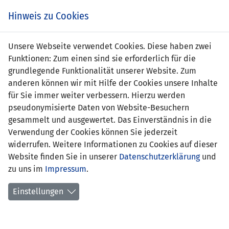
Zum
Online
Tic
EIN SPIEL. EIN TEAM. FÜRS LAND.
Hinweis zu Cookies
Inhalt
Shop
springen
Zur
Unsere Webseite verwendet Cookies. Diese haben zwei
Navigation
Funktionen: Zum einen sind sie erforderlich für die
springen
grundlegende Funktionalität unserer Website. Zum
anderen können wir mit Hilfe der Cookies unsere Inhalte
für Sie immer weiter verbessern. Hierzu werden
pseudonymisierte Daten von Website-Besuchern
gesammelt und ausgewertet. Das Einverständnis in die
Verwendung der Cookies können Sie jederzeit
WM Qualifikation 2002 - Gruppe 7
widerrufen. Weitere Informationen zu Cookies auf dieser
Website finden Sie in unserer
Datenschutzerklärung
und
Spielplan
zu uns im
Impressum
.
Kreuztabelle
Einstellungen
Tabelle