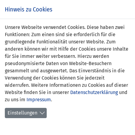
Zum
Online
Tic
EIN SPIEL. EIN TEAM. FÜRS LAND.
Hinweis zu Cookies
Inhalt
Shop
springen
Zur
Unsere Webseite verwendet Cookies. Diese haben zwei
Navigation
Funktionen: Zum einen sind sie erforderlich für die
springen
grundlegende Funktionalität unserer Website. Zum
anderen können wir mit Hilfe der Cookies unsere Inhalte
für Sie immer weiter verbessern. Hierzu werden
pseudonymisierte Daten von Website-Besuchern
gesammelt und ausgewertet. Das Einverständnis in die
Verwendung der Cookies können Sie jederzeit
WM Qualifikation 2002 - Gruppe 7
widerrufen. Weitere Informationen zu Cookies auf dieser
Website finden Sie in unserer
Datenschutzerklärung
und
Spielplan
zu uns im
Impressum
.
Kreuztabelle
Einstellungen
Tabelle