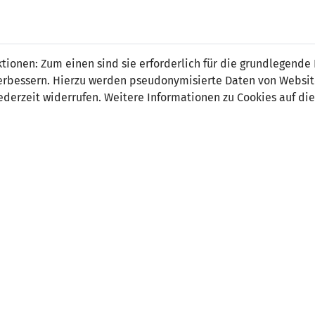
 FÜRS LAND.
NATIONAL
SPITZEN
BREITEN
ionen: Zum einen sind sie erforderlich für die grundlegende
TEAMS
FUSSBALL
FUSSBALL
JAK
F
r verbessern. Hierzu werden pseudonymisierte Daten von Webs
derzeit widerrufen. Weitere Informationen zu Cookies auf die