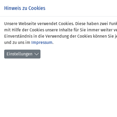
Zum
EIN SPIEL. EIN TEAM.
Hinweis zu Cookies
Inhalt
springen
Zur
Unsere Webseite verwendet Cookies. Diese haben zwei Funkt
NEWS
LFV
Navigation
mit Hilfe der Cookies unsere Inhalte für Sie immer weite
springen
Einverständnis in die Verwendung der Cookies können Sie je
und zu uns im
Impressum
.
Einstellungen