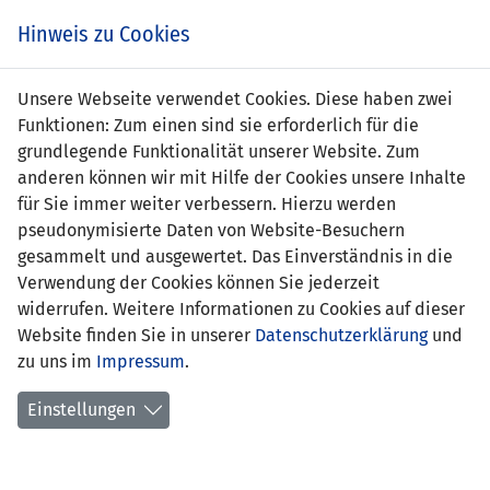
Zum
Online
Tic
EIN SPIEL. EIN TEAM. FÜRS LAND.
Hinweis zu Cookies
Inhalt
Shop
springen
Zur
Unsere Webseite verwendet Cookies. Diese haben zwei
Navigation
Funktionen: Zum einen sind sie erforderlich für die
springen
grundlegende Funktionalität unserer Website. Zum
anderen können wir mit Hilfe der Cookies unsere Inhalte
für Sie immer weiter verbessern. Hierzu werden
pseudonymisierte Daten von Website-Besuchern
gesammelt und ausgewertet. Das Einverständnis in die
Verwendung der Cookies können Sie jederzeit
U19 EM Qualifikation 2015 - Gruppe 12
widerrufen. Weitere Informationen zu Cookies auf dieser
Website finden Sie in unserer
Datenschutzerklärung
und
Spielplan
zu uns im
Impressum
.
Kreuztabelle
Einstellungen
Tabelle