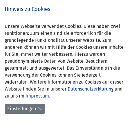
Zum
Online
Tic
EIN SPIEL. EIN TEAM. FÜRS LAND.
Hinweis zu Cookies
Inhalt
Shop
springen
Zur
Unsere Webseite verwendet Cookies. Diese haben zwei
Navigation
Funktionen: Zum einen sind sie erforderlich für die
springen
grundlegende Funktionalität unserer Website. Zum
anderen können wir mit Hilfe der Cookies unsere Inhalte
für Sie immer weiter verbessern. Hierzu werden
pseudonymisierte Daten von Website-Besuchern
gesammelt und ausgewertet. Das Einverständnis in die
Verwendung der Cookies können Sie jederzeit
EM Qualifikation 2012 - Gruppe I
widerrufen. Weitere Informationen zu Cookies auf dieser
Website finden Sie in unserer
Datenschutzerklärung
und
Spielplan
zu uns im
Impressum
.
Kreuztabelle
Einstellungen
Tabelle