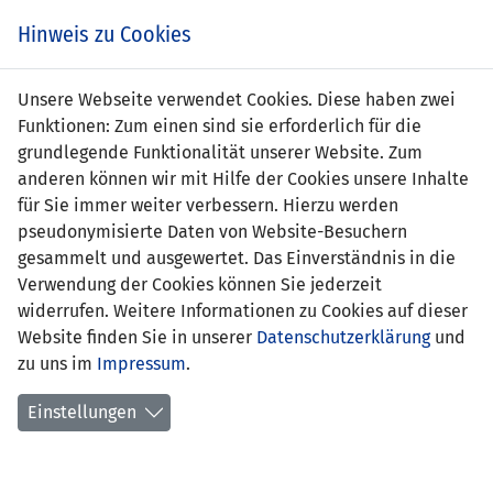
Zum
Online
Tic
EIN SPIEL. EIN TEAM. FÜRS LAND.
Hinweis zu Cookies
Inhalt
Shop
springen
Zur
Unsere Webseite verwendet Cookies. Diese haben zwei
Navigation
Funktionen: Zum einen sind sie erforderlich für die
springen
grundlegende Funktionalität unserer Website. Zum
anderen können wir mit Hilfe der Cookies unsere Inhalte
für Sie immer weiter verbessern. Hierzu werden
pseudonymisierte Daten von Website-Besuchern
gesammelt und ausgewertet. Das Einverständnis in die
Verwendung der Cookies können Sie jederzeit
EM Qualifikation 2012 - Gruppe I
widerrufen. Weitere Informationen zu Cookies auf dieser
Website finden Sie in unserer
Datenschutzerklärung
und
Spielplan
zu uns im
Impressum
.
Kreuztabelle
Einstellungen
Tabelle