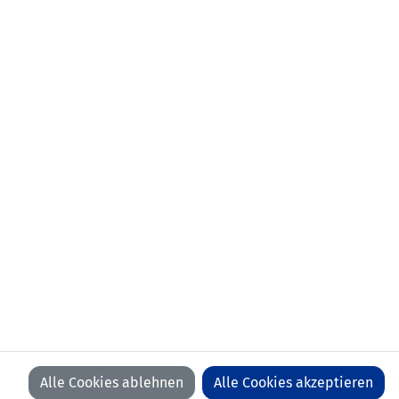
KONTAKT
VORFALL MELDEN
LFV
LFV
LFV
LFV
ON
ON
ON
ON
FACEBOOK
YOUTUBE
INSTAGRAM
LINKEDIN
WIR BEDANKEN UNS BEI UNSEREN SPONSOREN
Alle Cookies ablehnen
Alle Cookies akzeptieren