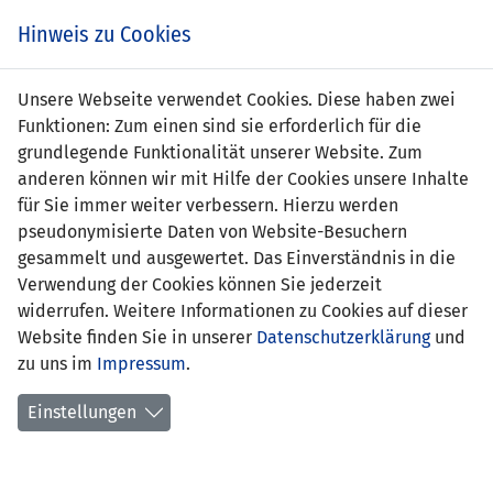
Zum
Online
Tic
EIN SPIEL. EIN TEAM. FÜRS LAND.
Hinweis zu Cookies
Inhalt
Shop
springen
Zur
Unsere Webseite verwendet Cookies. Diese haben zwei
Navigation
Funktionen: Zum einen sind sie erforderlich für die
springen
grundlegende Funktionalität unserer Website. Zum
anderen können wir mit Hilfe der Cookies unsere Inhalte
für Sie immer weiter verbessern. Hierzu werden
pseudonymisierte Daten von Website-Besuchern
gesammelt und ausgewertet. Das Einverständnis in die
Verwendung der Cookies können Sie jederzeit
EM Qualifikation 2000 - Gruppe 7
widerrufen. Weitere Informationen zu Cookies auf dieser
Website finden Sie in unserer
Datenschutzerklärung
und
Spielplan
zu uns im
Impressum
.
Kreuztabelle
Einstellungen
Tabelle