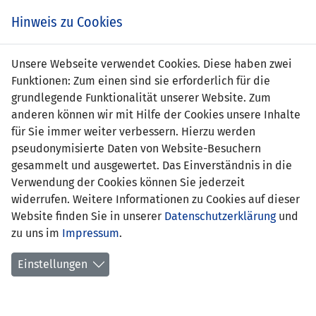
Zum
Online
Tic
EIN SPIEL. EIN TEAM. FÜRS LAND.
Hinweis zu Cookies
Inhalt
Shop
springen
Zur
Unsere Webseite verwendet Cookies. Diese haben zwei
Navigation
Funktionen: Zum einen sind sie erforderlich für die
springen
grundlegende Funktionalität unserer Website. Zum
anderen können wir mit Hilfe der Cookies unsere Inhalte
für Sie immer weiter verbessern. Hierzu werden
pseudonymisierte Daten von Website-Besuchern
gesammelt und ausgewertet. Das Einverständnis in die
Verwendung der Cookies können Sie jederzeit
EM Qualifikation 2000 - Gruppe 7
widerrufen. Weitere Informationen zu Cookies auf dieser
Website finden Sie in unserer
Datenschutzerklärung
und
Spielplan
zu uns im
Impressum
.
Kreuztabelle
Einstellungen
Tabelle