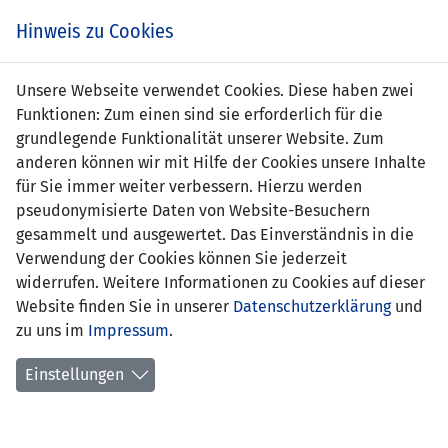
Zum
Online
Tic
EIN SPIEL. EIN TEAM. FÜRS LAND.
Hinweis zu Cookies
Inhalt
Shop
springen
Zur
Unsere Webseite verwendet Cookies. Diese haben zwei
Navigation
Funktionen: Zum einen sind sie erforderlich für die
springen
grundlegende Funktionalität unserer Website. Zum
anderen können wir mit Hilfe der Cookies unsere Inhalte
für Sie immer weiter verbessern. Hierzu werden
pseudonymisierte Daten von Website-Besuchern
gesammelt und ausgewertet. Das Einverständnis in die
Verwendung der Cookies können Sie jederzeit
EM Qualifikation 2004 - Gruppe 7
widerrufen. Weitere Informationen zu Cookies auf dieser
Website finden Sie in unserer
Datenschutzerklärung
und
Spielplan
zu uns im
Impressum
.
Kreuztabelle
Einstellungen
Tabelle