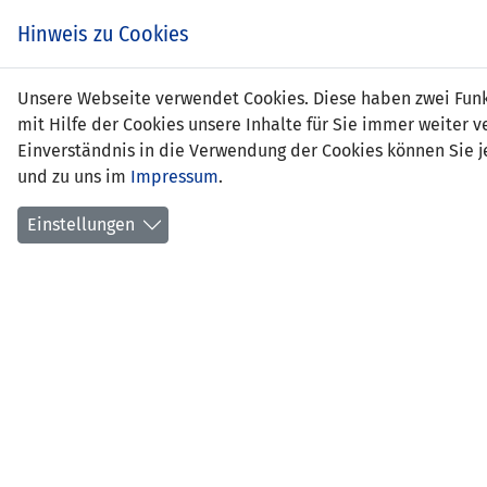
Zum
EIN SPIEL. EIN TEAM.
Hinweis zu Cookies
Inhalt
springen
Zur
Unsere Webseite verwendet Cookies. Diese haben zwei Funkt
NEWS
LFV
Navigation
mit Hilfe der Cookies unsere Inhalte für Sie immer weite
springen
Einverständnis in die Verwendung der Cookies können Sie je
und zu uns im
Impressum
.
Einstellungen