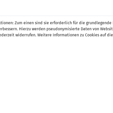
 FÜRS LAND.
NATIONAL
SPITZEN
BREITEN
ionen: Zum einen sind sie erforderlich für die grundlegende
TEAMS
FUSSBALL
FUSSBALL
JAK
F
r verbessern. Hierzu werden pseudonymisierte Daten von Webs
derzeit widerrufen. Weitere Informationen zu Cookies auf die