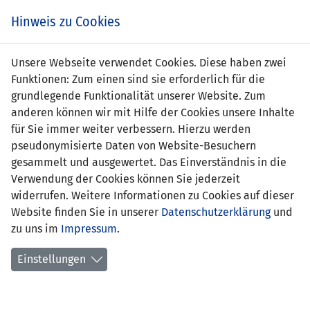
Zum
Online
Tic
EIN SPIEL. EIN TEAM. FÜRS LAND.
Hinweis zu Cookies
Inhalt
Shop
springen
Zur
Unsere Webseite verwendet Cookies. Diese haben zwei
Navigation
Funktionen: Zum einen sind sie erforderlich für die
springen
grundlegende Funktionalität unserer Website. Zum
anderen können wir mit Hilfe der Cookies unsere Inhalte
für Sie immer weiter verbessern. Hierzu werden
pseudonymisierte Daten von Website-Besuchern
gesammelt und ausgewertet. Das Einverständnis in die
Verwendung der Cookies können Sie jederzeit
WM Qualifikation 2002 - Gruppe 7
widerrufen. Weitere Informationen zu Cookies auf dieser
Website finden Sie in unserer
Datenschutzerklärung
und
Spielplan
zu uns im
Impressum
.
Kreuztabelle
Einstellungen
Tabelle