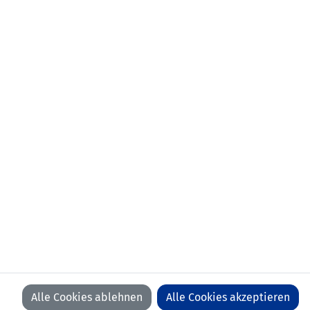
KONTAKT
VORFALL MELDEN
LFV
LFV
LFV
LFV
ON
ON
ON
ON
FACEBOOK
YOUTUBE
INSTAGRAM
LINKEDIN
WIR BEDANKEN UNS BEI UNSEREN SPONSOREN
Alle Cookies ablehnen
Alle Cookies akzeptieren