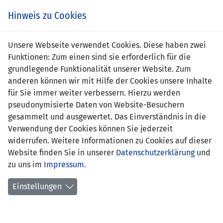
Zum
Online
Tic
EIN SPIEL. EIN TEAM. FÜRS LAND.
Hinweis zu Cookies
Inhalt
Shop
springen
Zur
Unsere Webseite verwendet Cookies. Diese haben zwei
Navigation
Funktionen: Zum einen sind sie erforderlich für die
springen
grundlegende Funktionalität unserer Website. Zum
anderen können wir mit Hilfe der Cookies unsere Inhalte
für Sie immer weiter verbessern. Hierzu werden
pseudonymisierte Daten von Website-Besuchern
gesammelt und ausgewertet. Das Einverständnis in die
Verwendung der Cookies können Sie jederzeit
WM Qualifikation 2006 - Gruppe 3
widerrufen. Weitere Informationen zu Cookies auf dieser
Website finden Sie in unserer
Datenschutzerklärung
und
Spielplan
zu uns im
Impressum
.
Kreuztabelle
Einstellungen
Tabelle