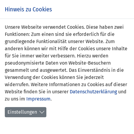
Zum
Online
Tic
EIN SPIEL. EIN TEAM. FÜRS LAND.
Hinweis zu Cookies
Inhalt
Shop
springen
Zur
Unsere Webseite verwendet Cookies. Diese haben zwei
Navigation
Funktionen: Zum einen sind sie erforderlich für die
springen
grundlegende Funktionalität unserer Website. Zum
anderen können wir mit Hilfe der Cookies unsere Inhalte
für Sie immer weiter verbessern. Hierzu werden
pseudonymisierte Daten von Website-Besuchern
gesammelt und ausgewertet. Das Einverständnis in die
Verwendung der Cookies können Sie jederzeit
Qualifikation zur FIFA Fussball-
widerrufen. Weitere Informationen zu Cookies auf dieser
Weltmeisterschaft 2018™ - Gruppe G
Website finden Sie in unserer
Datenschutzerklärung
und
zu uns im
Impressum
.
Spielplan
Einstellungen
Kreuztabelle
Tabelle