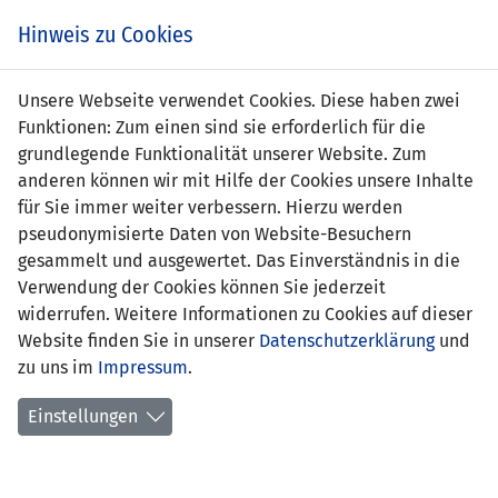
Zum
Online
Tic
EIN SPIEL. EIN TEAM. FÜRS LAND.
Hinweis zu Cookies
Inhalt
Shop
springen
Zur
Unsere Webseite verwendet Cookies. Diese haben zwei
Navigation
Funktionen: Zum einen sind sie erforderlich für die
springen
grundlegende Funktionalität unserer Website. Zum
anderen können wir mit Hilfe der Cookies unsere Inhalte
für Sie immer weiter verbessern. Hierzu werden
pseudonymisierte Daten von Website-Besuchern
gesammelt und ausgewertet. Das Einverständnis in die
Verwendung der Cookies können Sie jederzeit
Qualifikation zur FIFA Fussball-
widerrufen. Weitere Informationen zu Cookies auf dieser
Weltmeisterschaft 2018™ - Gruppe G
Website finden Sie in unserer
Datenschutzerklärung
und
zu uns im
Impressum
.
Spielplan
Einstellungen
Kreuztabelle
Tabelle