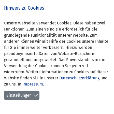
Zum
Online
Tic
EIN SPIEL. EIN TEAM. FÜRS LAND.
Hinweis zu Cookies
Inhalt
Shop
springen
Zur
Unsere Webseite verwendet Cookies. Diese haben zwei
Navigation
Funktionen: Zum einen sind sie erforderlich für die
springen
grundlegende Funktionalität unserer Website. Zum
anderen können wir mit Hilfe der Cookies unsere Inhalte
für Sie immer weiter verbessern. Hierzu werden
pseudonymisierte Daten von Website-Besuchern
gesammelt und ausgewertet. Das Einverständnis in die
Verwendung der Cookies können Sie jederzeit
U21 EM-Qualifikation 2011 - Gruppe 4
widerrufen. Weitere Informationen zu Cookies auf dieser
Website finden Sie in unserer
Datenschutzerklärung
und
Spielplan
zu uns im
Impressum
.
Kreuztabelle
Einstellungen
Tabelle