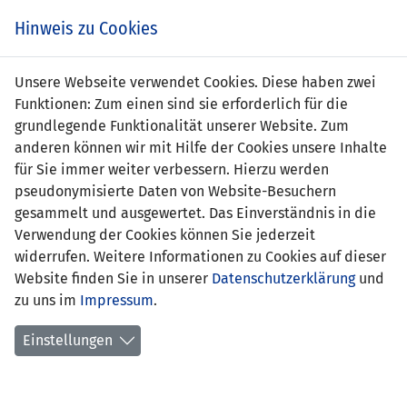
Zum
Online
Tic
EIN SPIEL. EIN TEAM. FÜRS LAND.
Hinweis zu Cookies
Inhalt
Shop
springen
Zur
Unsere Webseite verwendet Cookies. Diese haben zwei
Navigation
Funktionen: Zum einen sind sie erforderlich für die
springen
grundlegende Funktionalität unserer Website. Zum
anderen können wir mit Hilfe der Cookies unsere Inhalte
für Sie immer weiter verbessern. Hierzu werden
pseudonymisierte Daten von Website-Besuchern
gesammelt und ausgewertet. Das Einverständnis in die
Verwendung der Cookies können Sie jederzeit
U21 EM-Qualifikation 2011 - Gruppe 4
widerrufen. Weitere Informationen zu Cookies auf dieser
Website finden Sie in unserer
Datenschutzerklärung
und
Spielplan
zu uns im
Impressum
.
Kreuztabelle
Einstellungen
Tabelle