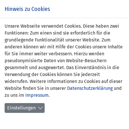
Zum
Online
Tic
EIN SPIEL. EIN TEAM. FÜRS LAND.
Hinweis zu Cookies
Inhalt
Shop
springen
Zur
Unsere Webseite verwendet Cookies. Diese haben zwei
Navigation
Funktionen: Zum einen sind sie erforderlich für die
springen
grundlegende Funktionalität unserer Website. Zum
anderen können wir mit Hilfe der Cookies unsere Inhalte
für Sie immer weiter verbessern. Hierzu werden
pseudonymisierte Daten von Website-Besuchern
gesammelt und ausgewertet. Das Einverständnis in die
Verwendung der Cookies können Sie jederzeit
U21 EM-Qualifikation 2011 - Gruppe 4
widerrufen. Weitere Informationen zu Cookies auf dieser
Website finden Sie in unserer
Datenschutzerklärung
und
Spielplan
zu uns im
Impressum
.
Kreuztabelle
Einstellungen
Tabelle