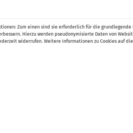
 FÜRS LAND.
NATIONAL
SPITZEN
BREITEN
ionen: Zum einen sind sie erforderlich für die grundlegende
TEAMS
FUSSBALL
FUSSBALL
JAK
F
r verbessern. Hierzu werden pseudonymisierte Daten von Webs
derzeit widerrufen. Weitere Informationen zu Cookies auf die