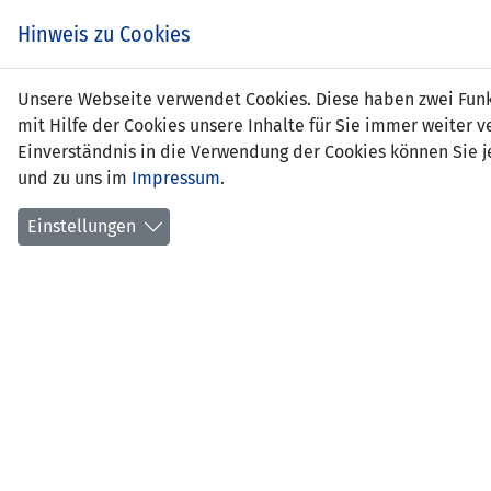
Zum
EIN SPIEL. EIN TEAM.
Hinweis zu Cookies
Inhalt
springen
Zur
Unsere Webseite verwendet Cookies. Diese haben zwei Funkt
NEWS
LFV
Navigation
mit Hilfe der Cookies unsere Inhalte für Sie immer weite
springen
Einverständnis in die Verwendung der Cookies können Sie je
und zu uns im
Impressum
.
Einstellungen