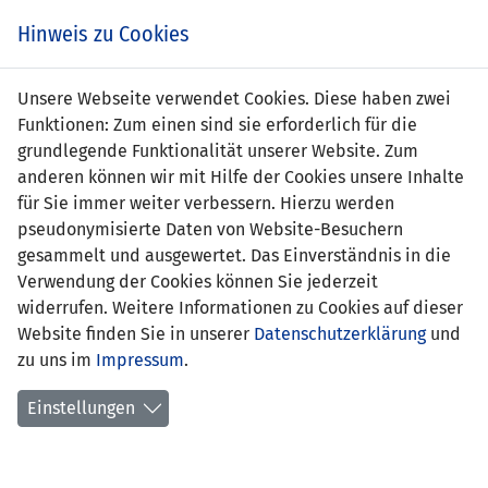
Zum
Online
Tic
EIN SPIEL. EIN TEAM. FÜRS LAND.
Hinweis zu Cookies
Inhalt
Shop
springen
Zur
Unsere Webseite verwendet Cookies. Diese haben zwei
Navigation
Funktionen: Zum einen sind sie erforderlich für die
springen
grundlegende Funktionalität unserer Website. Zum
anderen können wir mit Hilfe der Cookies unsere Inhalte
für Sie immer weiter verbessern. Hierzu werden
pseudonymisierte Daten von Website-Besuchern
gesammelt und ausgewertet. Das Einverständnis in die
Verwendung der Cookies können Sie jederzeit
U21 EM Qualifikation 2017 - Gruppe 4
widerrufen. Weitere Informationen zu Cookies auf dieser
Website finden Sie in unserer
Datenschutzerklärung
und
Spielplan
zu uns im
Impressum
.
Kreuztabelle
Einstellungen
Tabelle