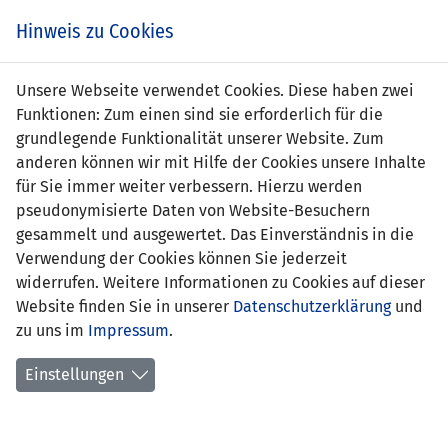
Zum
Online
Tic
EIN SPIEL. EIN TEAM. FÜRS LAND.
Hinweis zu Cookies
Inhalt
Shop
springen
Zur
Unsere Webseite verwendet Cookies. Diese haben zwei
Navigation
Funktionen: Zum einen sind sie erforderlich für die
springen
grundlegende Funktionalität unserer Website. Zum
anderen können wir mit Hilfe der Cookies unsere Inhalte
für Sie immer weiter verbessern. Hierzu werden
pseudonymisierte Daten von Website-Besuchern
gesammelt und ausgewertet. Das Einverständnis in die
Verwendung der Cookies können Sie jederzeit
U21 EM Qualifikation 2019 - Gruppe 8
widerrufen. Weitere Informationen zu Cookies auf dieser
Website finden Sie in unserer
Datenschutzerklärung
und
Spielplan
zu uns im
Impressum
.
Kreuztabelle
Einstellungen
Tabelle