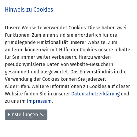
Zum
Online
Tic
EIN SPIEL. EIN TEAM. FÜRS LAND.
Hinweis zu Cookies
Inhalt
Shop
springen
Zur
Unsere Webseite verwendet Cookies. Diese haben zwei
Navigation
Funktionen: Zum einen sind sie erforderlich für die
springen
grundlegende Funktionalität unserer Website. Zum
anderen können wir mit Hilfe der Cookies unsere Inhalte
für Sie immer weiter verbessern. Hierzu werden
pseudonymisierte Daten von Website-Besuchern
gesammelt und ausgewertet. Das Einverständnis in die
Verwendung der Cookies können Sie jederzeit
Inoffizielle Freundschaftsspiele U23-
widerrufen. Weitere Informationen zu Cookies auf dieser
Nationalmannschaft
Website finden Sie in unserer
Datenschutzerklärung
und
zu uns im
Impressum
.
Spielplan
Einstellungen
Spielerstatistik
Torschützen