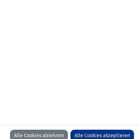
NEWSLETTER
KONTAKT
VORFALL MELDEN
LFV
LFV
LFV
LFV
ON
ON
ON
ON
FACEBOOK
YOUTUBE
INSTAGRAM
LINKEDIN
WIR BEDANKEN UNS BEI UNSEREN SPONSOREN
Alle Cookies ablehnen
Alle Cookies akzeptieren