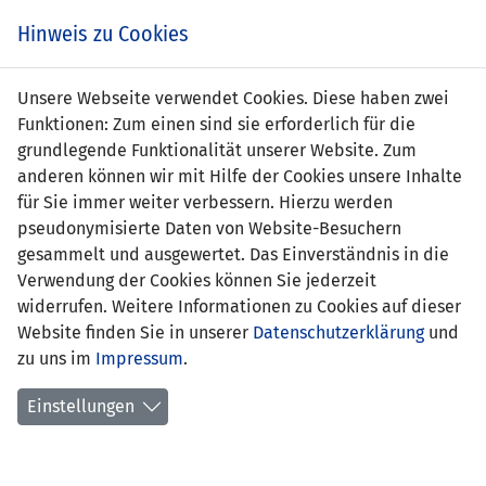
Zum
Online
Tic
EIN SPIEL. EIN TEAM. FÜRS LAND.
Hinweis zu Cookies
Inhalt
Shop
springen
Zur
Unsere Webseite verwendet Cookies. Diese haben zwei
Navigation
Funktionen: Zum einen sind sie erforderlich für die
springen
grundlegende Funktionalität unserer Website. Zum
anderen können wir mit Hilfe der Cookies unsere Inhalte
für Sie immer weiter verbessern. Hierzu werden
pseudonymisierte Daten von Website-Besuchern
gesammelt und ausgewertet. Das Einverständnis in die
Verwendung der Cookies können Sie jederzeit
Statistik U23 Nationalmannschaft
widerrufen. Weitere Informationen zu Cookies auf dieser
Website finden Sie in unserer
Datenschutzerklärung
und
Spiele
zu uns im
Impressum
.
Spielerstatistik
Einstellungen
Torschützen