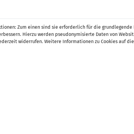
 FÜRS LAND.
NATIONAL
SPITZEN
BREITEN
ionen: Zum einen sind sie erforderlich für die grundlegende
TEAMS
FUSSBALL
FUSSBALL
JAK
F
r verbessern. Hierzu werden pseudonymisierte Daten von Webs
derzeit widerrufen. Weitere Informationen zu Cookies auf die