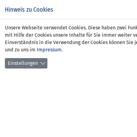
Zum
EIN SPIEL. EIN TEAM.
Hinweis zu Cookies
Inhalt
springen
Zur
Unsere Webseite verwendet Cookies. Diese haben zwei Funkt
NEWS
LFV
Navigation
mit Hilfe der Cookies unsere Inhalte für Sie immer weite
springen
Einverständnis in die Verwendung der Cookies können Sie je
und zu uns im
Impressum
.
Einstellungen