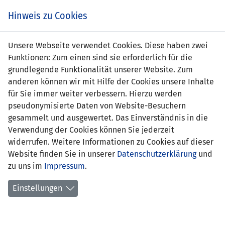
Zum
Online
Tic
EIN SPIEL. EIN TEAM. FÜRS LAND.
Hinweis zu Cookies
Inhalt
Shop
springen
Zur
Unsere Webseite verwendet Cookies. Diese haben zwei
Navigation
Funktionen: Zum einen sind sie erforderlich für die
springen
grundlegende Funktionalität unserer Website. Zum
anderen können wir mit Hilfe der Cookies unsere Inhalte
für Sie immer weiter verbessern. Hierzu werden
pseudonymisierte Daten von Website-Besuchern
gesammelt und ausgewertet. Das Einverständnis in die
Verwendung der Cookies können Sie jederzeit
Statistik Frauen Nationalteam
widerrufen. Weitere Informationen zu Cookies auf dieser
Website finden Sie in unserer
Datenschutzerklärung
und
Spiele
zu uns im
Impressum
.
Spielerinnenstatistik
Einstellungen
Torschützinnen