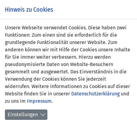
Zum
Online
Tic
EIN SPIEL. EIN TEAM. FÜRS LAND.
Hinweis zu Cookies
Inhalt
Shop
springen
Zur
Unsere Webseite verwendet Cookies. Diese haben zwei
Navigation
Funktionen: Zum einen sind sie erforderlich für die
springen
grundlegende Funktionalität unserer Website. Zum
anderen können wir mit Hilfe der Cookies unsere Inhalte
für Sie immer weiter verbessern. Hierzu werden
pseudonymisierte Daten von Website-Besuchern
gesammelt und ausgewertet. Das Einverständnis in die
Verwendung der Cookies können Sie jederzeit
Qualifikation EM 2022 - 1. Runde
widerrufen. Weitere Informationen zu Cookies auf dieser
Website finden Sie in unserer
Datenschutzerklärung
und
Spielplan
zu uns im
Impressum
.
Kreuztabelle
Einstellungen
Tabelle