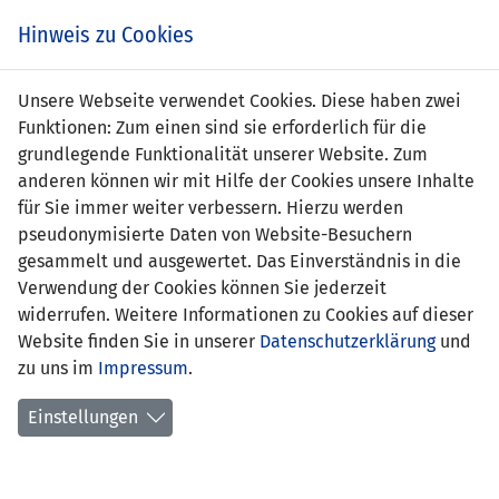
Zum
Online
Tic
EIN SPIEL. EIN TEAM. FÜRS LAND.
Hinweis zu Cookies
Inhalt
Shop
springen
Zur
Unsere Webseite verwendet Cookies. Diese haben zwei
Navigation
Funktionen: Zum einen sind sie erforderlich für die
springen
grundlegende Funktionalität unserer Website. Zum
anderen können wir mit Hilfe der Cookies unsere Inhalte
für Sie immer weiter verbessern. Hierzu werden
pseudonymisierte Daten von Website-Besuchern
gesammelt und ausgewertet. Das Einverständnis in die
Verwendung der Cookies können Sie jederzeit
Qualifikation EM 2022 - 1. Runde
widerrufen. Weitere Informationen zu Cookies auf dieser
Website finden Sie in unserer
Datenschutzerklärung
und
Spielplan
zu uns im
Impressum
.
Kreuztabelle
Einstellungen
Tabelle