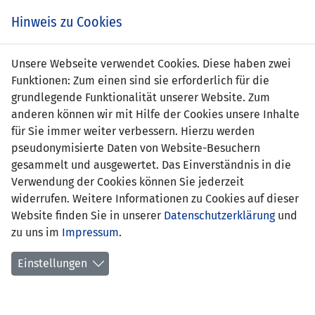
Zum
Online
Tic
EIN SPIEL. EIN TEAM. FÜRS LAND.
Hinweis zu Cookies
Inhalt
Shop
springen
Zur
Unsere Webseite verwendet Cookies. Diese haben zwei
Navigation
Funktionen: Zum einen sind sie erforderlich für die
springen
grundlegende Funktionalität unserer Website. Zum
anderen können wir mit Hilfe der Cookies unsere Inhalte
für Sie immer weiter verbessern. Hierzu werden
pseudonymisierte Daten von Website-Besuchern
gesammelt und ausgewertet. Das Einverständnis in die
Verwendung der Cookies können Sie jederzeit
EM Qualifikation 2004 - Gruppe 7
widerrufen. Weitere Informationen zu Cookies auf dieser
Website finden Sie in unserer
Datenschutzerklärung
und
Spielplan
zu uns im
Impressum
.
Kreuztabelle
Einstellungen
Tabelle