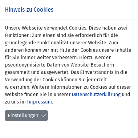
Zum
Online
Tic
EIN SPIEL. EIN TEAM. FÜRS LAND.
Hinweis zu Cookies
Inhalt
Shop
springen
Zur
Unsere Webseite verwendet Cookies. Diese haben zwei
Navigation
Funktionen: Zum einen sind sie erforderlich für die
springen
grundlegende Funktionalität unserer Website. Zum
anderen können wir mit Hilfe der Cookies unsere Inhalte
für Sie immer weiter verbessern. Hierzu werden
pseudonymisierte Daten von Website-Besuchern
gesammelt und ausgewertet. Das Einverständnis in die
Verwendung der Cookies können Sie jederzeit
Qualifikation zur UEFA EURO 2016 -
widerrufen. Weitere Informationen zu Cookies auf dieser
Gruppe G
Website finden Sie in unserer
Datenschutzerklärung
und
zu uns im
Impressum
.
Spielplan
Einstellungen
Kreuztabelle
Tabelle