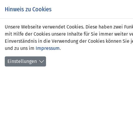
Zum
EIN SPIEL. EIN TEAM.
Hinweis zu Cookies
Inhalt
springen
Zur
Unsere Webseite verwendet Cookies. Diese haben zwei Funkt
NEWS
LFV
Navigation
mit Hilfe der Cookies unsere Inhalte für Sie immer weite
springen
Einverständnis in die Verwendung der Cookies können Sie je
und zu uns im
Impressum
.
Einstellungen