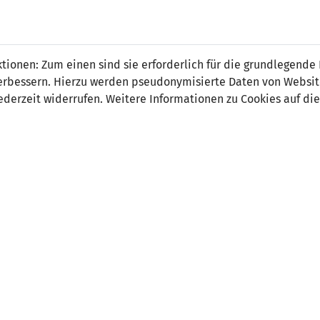
 FÜRS LAND.
NATIONAL
SPITZEN
BREITEN
ionen: Zum einen sind sie erforderlich für die grundlegende
TEAMS
FUSSBALL
FUSSBALL
JAK
F
r verbessern. Hierzu werden pseudonymisierte Daten von Webs
derzeit widerrufen. Weitere Informationen zu Cookies auf die