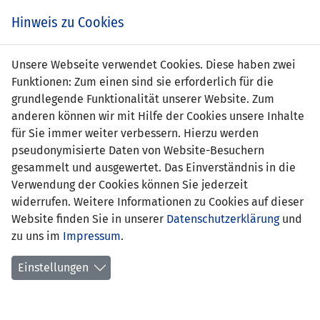
Zum
Online
Tic
EIN SPIEL. EIN TEAM. FÜRS LAND.
Hinweis zu Cookies
Inhalt
Shop
springen
Zur
Unsere Webseite verwendet Cookies. Diese haben zwei
Navigation
Funktionen: Zum einen sind sie erforderlich für die
springen
grundlegende Funktionalität unserer Website. Zum
anderen können wir mit Hilfe der Cookies unsere Inhalte
für Sie immer weiter verbessern. Hierzu werden
pseudonymisierte Daten von Website-Besuchern
gesammelt und ausgewertet. Das Einverständnis in die
Verwendung der Cookies können Sie jederzeit
Nations League 2018 - Gruppe D4
widerrufen. Weitere Informationen zu Cookies auf dieser
Website finden Sie in unserer
Datenschutzerklärung
und
Spielplan
zu uns im
Impressum
.
Kreuztabelle
Einstellungen
Tabelle