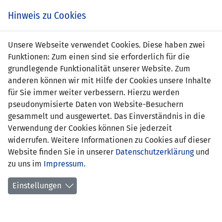
Zum
Online
Tic
EIN SPIEL. EIN TEAM. FÜRS LAND.
Hinweis zu Cookies
Inhalt
Shop
springen
Zur
Unsere Webseite verwendet Cookies. Diese haben zwei
Navigation
Funktionen: Zum einen sind sie erforderlich für die
springen
grundlegende Funktionalität unserer Website. Zum
anderen können wir mit Hilfe der Cookies unsere Inhalte
für Sie immer weiter verbessern. Hierzu werden
pseudonymisierte Daten von Website-Besuchern
gesammelt und ausgewertet. Das Einverständnis in die
Verwendung der Cookies können Sie jederzeit
WM Qualifikation 1998 - Gruppe 8
widerrufen. Weitere Informationen zu Cookies auf dieser
Website finden Sie in unserer
Datenschutzerklärung
und
Spielplan
zu uns im
Impressum
.
Kreuztabelle
Einstellungen
Tabelle