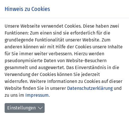
Zum
Online
Tic
EIN SPIEL. EIN TEAM. FÜRS LAND.
Hinweis zu Cookies
Inhalt
Shop
springen
Zur
Unsere Webseite verwendet Cookies. Diese haben zwei
Navigation
Funktionen: Zum einen sind sie erforderlich für die
springen
grundlegende Funktionalität unserer Website. Zum
anderen können wir mit Hilfe der Cookies unsere Inhalte
für Sie immer weiter verbessern. Hierzu werden
pseudonymisierte Daten von Website-Besuchern
gesammelt und ausgewertet. Das Einverständnis in die
Verwendung der Cookies können Sie jederzeit
WM Qualifikation 2014 - Gruppe G
widerrufen. Weitere Informationen zu Cookies auf dieser
Website finden Sie in unserer
Datenschutzerklärung
und
Spielplan
zu uns im
Impressum
.
Kreuztabelle
Einstellungen
Tabelle