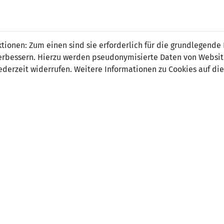
 FÜRS LAND.
NATIONAL
SPITZEN
BREITEN
ionen: Zum einen sind sie erforderlich für die grundlegende
TEAMS
FUSSBALL
FUSSBALL
JAK
F
r verbessern. Hierzu werden pseudonymisierte Daten von Webs
derzeit widerrufen. Weitere Informationen zu Cookies auf die