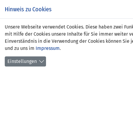
Zum
EIN SPIEL. EIN TEAM.
Hinweis zu Cookies
Inhalt
springen
Zur
Unsere Webseite verwendet Cookies. Diese haben zwei Funkt
NEWS
LFV
Navigation
mit Hilfe der Cookies unsere Inhalte für Sie immer weite
springen
Einverständnis in die Verwendung der Cookies können Sie je
und zu uns im
Impressum
.
Einstellungen