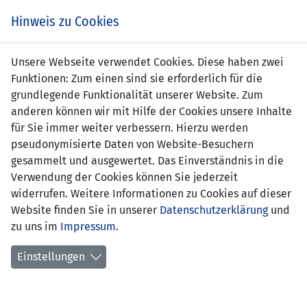
Zum
Online
Tic
EIN SPIEL. EIN TEAM. FÜRS LAND.
Hinweis zu Cookies
Inhalt
Shop
springen
Zur
Unsere Webseite verwendet Cookies. Diese haben zwei
Navigation
Funktionen: Zum einen sind sie erforderlich für die
springen
grundlegende Funktionalität unserer Website. Zum
anderen können wir mit Hilfe der Cookies unsere Inhalte
für Sie immer weiter verbessern. Hierzu werden
pseudonymisierte Daten von Website-Besuchern
gesammelt und ausgewertet. Das Einverständnis in die
Verwendung der Cookies können Sie jederzeit
U21 EM Qualifikation 2015 - Gruppe 5
widerrufen. Weitere Informationen zu Cookies auf dieser
Website finden Sie in unserer
Datenschutzerklärung
und
Spielplan
zu uns im
Impressum
.
Kreuztabelle
Einstellungen
Tabelle