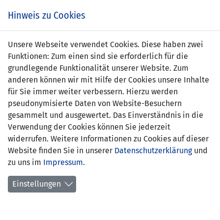
Zum
Online
Tic
EIN SPIEL. EIN TEAM. FÜRS LAND.
Hinweis zu Cookies
Inhalt
Shop
springen
Zur
Unsere Webseite verwendet Cookies. Diese haben zwei
Navigation
Funktionen: Zum einen sind sie erforderlich für die
springen
grundlegende Funktionalität unserer Website. Zum
anderen können wir mit Hilfe der Cookies unsere Inhalte
für Sie immer weiter verbessern. Hierzu werden
pseudonymisierte Daten von Website-Besuchern
gesammelt und ausgewertet. Das Einverständnis in die
Verwendung der Cookies können Sie jederzeit
U21 EM Qualifikation 2017 - Gruppe 4
widerrufen. Weitere Informationen zu Cookies auf dieser
Website finden Sie in unserer
Datenschutzerklärung
und
Spielplan
zu uns im
Impressum
.
Kreuztabelle
Einstellungen
Tabelle