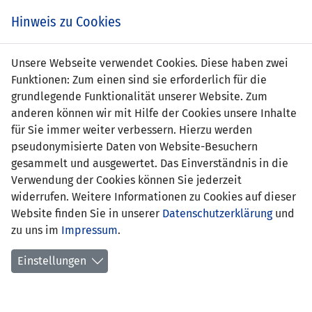
Zum
Online
Tic
EIN SPIEL. EIN TEAM. FÜRS LAND.
Hinweis zu Cookies
Inhalt
Shop
springen
Zur
Unsere Webseite verwendet Cookies. Diese haben zwei
Navigation
Funktionen: Zum einen sind sie erforderlich für die
springen
grundlegende Funktionalität unserer Website. Zum
anderen können wir mit Hilfe der Cookies unsere Inhalte
für Sie immer weiter verbessern. Hierzu werden
pseudonymisierte Daten von Website-Besuchern
gesammelt und ausgewertet. Das Einverständnis in die
Verwendung der Cookies können Sie jederzeit
U21 EM Qualifikation 2019 - Gruppe 8
widerrufen. Weitere Informationen zu Cookies auf dieser
Website finden Sie in unserer
Datenschutzerklärung
und
Spielplan
zu uns im
Impressum
.
Kreuztabelle
Einstellungen
Tabelle