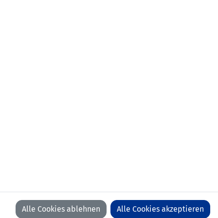
KONTAKT
VORFALL MELDEN
LFV
LFV
LFV
LFV
ON
ON
ON
ON
FACEBOOK
YOUTUBE
INSTAGRAM
LINKEDIN
WIR BEDANKEN UNS BEI UNSEREN SPONSOREN
Alle Cookies ablehnen
Alle Cookies akzeptieren